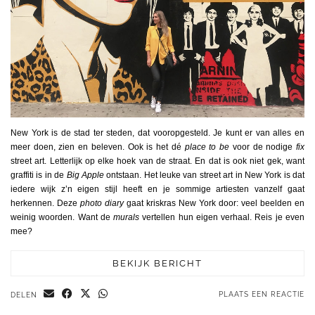
New York is de stad ter steden, dat vooropgesteld. Je kunt er van alles en
meer doen, zien en beleven. Ook is het dé
place to be
voor de nodige
fix
street art. Letterlijk op elke hoek van de straat. En dat is ook niet gek, want
graffiti is in de
Big Apple
ontstaan. Het leuke van street art in New York is dat
iedere wijk z’n eigen stijl heeft en je sommige artiesten vanzelf gaat
herkennen. Deze
photo diary
gaat kriskras New York door: veel beelden en
weinig woorden. Want de
murals
vertellen hun eigen verhaal. Reis je even
mee?
BEKIJK BERICHT
PLAATS EEN REACTIE
DELEN