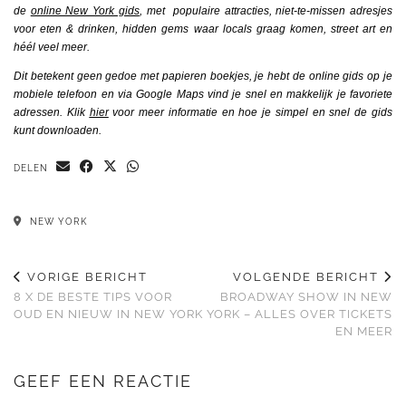
de
online New York gids
, met populaire attracties, niet-te-missen adresjes
voor eten & drinken, hidden gems waar locals graag komen, street art en
héél veel meer.
Dit betekent geen gedoe met papieren boekjes, je hebt de online gids op je
mobiele telefoon en via Google Maps vind je snel en makkelijk je favoriete
adressen. Klik
hier
voor meer informatie en hoe je simpel en snel de gids
kunt downloaden.
DELEN
NEW YORK
VORIGE BERICHT
VOLGENDE BERICHT
8 X DE BESTE TIPS VOOR
BROADWAY SHOW IN NEW
OUD EN NIEUW IN NEW YORK
YORK – ALLES OVER TICKETS
EN MEER
GEEF EEN REACTIE