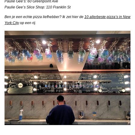
Paulie Gee’s: 60 Greenpoint Ave
Paulie Gee’s Slice Shop: 110 Franklin St
Ben je een echte pizza liefhebber? Ik zet hier de
10 allerbeste pizza’s in New
York City
op een rij.