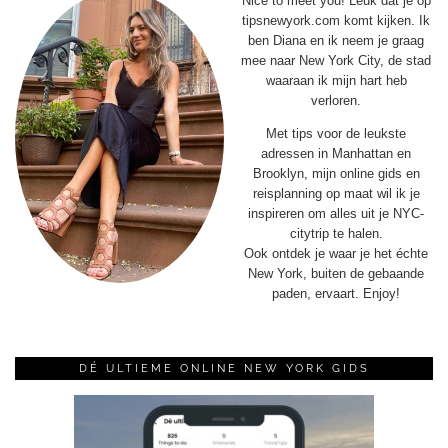
Nice to meet you! Leuk dat je op
tipsnewyork.com komt kijken. Ik
ben Diana en ik neem je graag
mee naar New York City, de stad
waaraan ik mijn hart heb
verloren.
Met tips voor de leukste
adressen in Manhattan en
Brooklyn, mijn online gids en
reisplanning op maat wil ik je
inspireren om alles uit je NYC-
citytrip te halen.
Ook ontdek je waar je het échte
New York, buiten de gebaande
paden, ervaart. Enjoy!
DÉ ULTIEME ONLINE NEW YORK GIDS