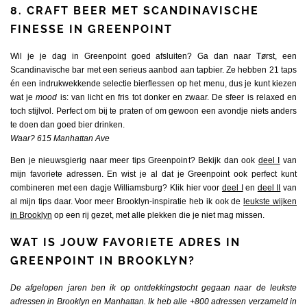
8. CRAFT BEER MET SCANDINAVISCHE
FINESSE IN GREENPOINT
Wil je je dag in Greenpoint goed afsluiten? Ga dan naar Tørst, een
Scandinavische bar met een serieus aanbod aan tapbier. Ze hebben 21 taps
én een indrukwekkende selectie bierflessen op het menu, dus je kunt kiezen
wat je
mood
is: van licht en fris tot donker en zwaar. De sfeer is relaxed en
toch stijlvol. Perfect om bij te praten of om gewoon een avondje niets anders
te doen dan goed bier drinken.
Waar? 615 Manhattan Ave
Ben je nieuwsgierig naar meer tips Greenpoint? Bekijk dan ook
deel I
van
mijn favoriete adressen. En wist je al dat je Greenpoint ook perfect kunt
combineren met een dagje Williamsburg? Klik hier voor
deel I
en
deel II
van
al mijn tips daar. Voor meer Brooklyn-inspiratie heb ik ook de
leukste wijken
in Brooklyn
op een rij gezet, met alle plekken die je niet mag missen.
WAT IS JOUW FAVORIETE ADRES IN
GREENPOINT IN BROOKLYN?
De afgelopen jaren ben ik op ontdekkingstocht gegaan naar de leukste
adressen in Brooklyn en Manhattan. Ik heb alle +800 adressen verzameld in