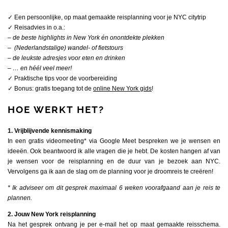
✓ Een persoonlijke, op maat gemaakte reisplanning voor je NYC citytrip
✓ Reisadvies in o.a.:
– de beste highlights in New York én onontdekte plekken
– (Nederlandstalige) wandel- of fietstours
– de leukste adresjes voor eten en drinken
– … en héél veel meer!
✓ Praktische tips voor de voorbereiding
✓ Bonus: gratis toegang tot de
online New York gids
!
HOE WERKT HET?
1. Vrijblijvende kennismaking
In een gratis videomeeting* via Google Meet bespreken we je wensen en
ideeën. Ook beantwoord ik alle vragen die je hebt. De kosten hangen af van
je wensen voor de reisplanning en de duur van je bezoek aan NYC.
Vervolgens ga ik aan de slag om de planning voor je droomreis te creëren!
* Ik adviseer om dit gesprek maximaal 6 weken voorafgaand aan je reis te
plannen.
2. Jouw New York reisplanning
Na het gesprek ontvang je per e-mail het op maat gemaakte reisschema.