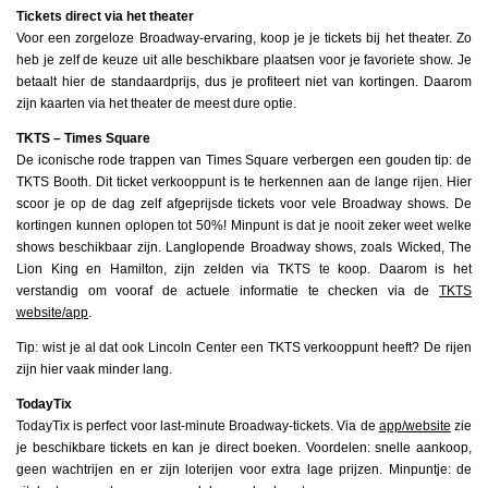
Tickets direct via het theater
Voor een zorgeloze Broadway-ervaring, koop je je tickets bij het theater. Zo
heb je zelf de keuze uit alle beschikbare plaatsen voor je favoriete show. Je
betaalt hier de standaardprijs, dus je profiteert niet van kortingen. Daarom
zijn kaarten via het theater de meest dure optie.
TKTS – Times Square
De iconische rode trappen van Times Square verbergen een gouden tip: de
TKTS Booth. Dit ticket verkooppunt is te herkennen aan de lange rijen. Hier
scoor je op de dag zelf afgeprijsde tickets voor vele Broadway shows. De
kortingen kunnen oplopen tot 50%! Minpunt is dat je nooit zeker weet welke
shows beschikbaar zijn. Langlopende Broadway shows, zoals Wicked, The
Lion King en Hamilton, zijn zelden via TKTS te koop. Daarom is het
verstandig om vooraf de actuele informatie te checken via de
TKTS
website/app
.
Tip: wist je al dat ook Lincoln Center een TKTS verkooppunt heeft? De rijen
zijn hier vaak minder lang.
TodayTix
TodayTix is perfect voor last-minute Broadway-tickets. Via de
app/website
zie
je beschikbare tickets en kan je direct boeken. Voordelen: snelle aankoop,
geen wachtrijen en er zijn loterijen voor extra lage prijzen. Minpuntje: de