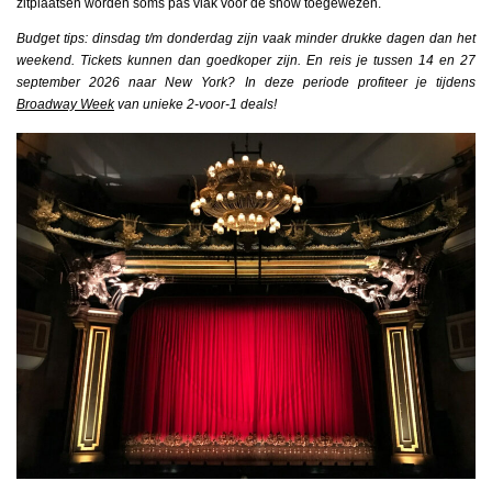
zitplaatsen worden soms pas vlak voor de show toegewezen.
Budget tips: dinsdag t/m donderdag zijn vaak minder drukke dagen dan het
weekend. Tickets kunnen dan goedkoper zijn. En reis je tussen 14 en 27
september 2026 naar New York? In deze periode profiteer je tijdens
Broadway Week
van unieke 2-voor-1 deals!