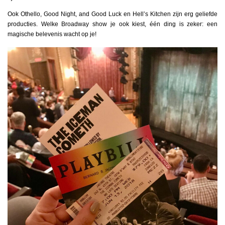
Ook Othello, Good Night, and Good Luck en Hell’s Kitchen zijn erg geliefde
producties. Welke Broadway show je ook kiest, één ding is zeker: een
magische belevenis wacht op je!