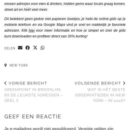
missen adresjes voor eten & drinken, hidden gems waar locals graag komen,
street art en héél veel meer.
Dit betekent geen gedoe met papieren boekjes, je hebt de online gids op je
mobiele telefoon en via Google Maps vind je snel en makkelijk je favoriete
adressen. Klik
hier
voor meer informatie en hoe je simpel en snel de gids
kunt downloaden en profiteer direct van 30% korting!
DELEN
NEW YORK
VORIGE BERICHT
VOLGENDE BERICHT
GREENPOINT IN BROOKLYN:
WAT IS HÉT BESTE
8X DE LEUKSTE ADRESSEN –
OBSERVATIEDEK IN NEW
DEEL II
YORK – IN 2026?
GEEF EEN REACTIE
Je e-mailadres wordt niet gepubliceerd.
Vereiste velden zijn