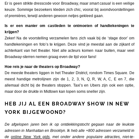
Er is geen strikte dresscode voor Broadway, maar
smart casual
is een veilige
keuze. Sommige bezoekers kleden zich chic, vooral bij avondvoorstellingen
of premières, terwijl anderen gewoon netjes gekleed gaan.
Is er een manier om castleden te ontmoeten of handtekeningen te
krijgen?
Zeker! Na de voorstelling verzamelen fans zich vaak bij de ‘stage door’ om
handtekeningen en foto’s te krijgen. Deze vind je meestal aan de zijkant of
achterkant van het theater. Niet alle acteurs komen naar buiten, maar veel
Broadway-sterren nemen graag even de tijd voor fans!
Hoe reis je naar de theaters op Broadway?
De meeste theaters liggen in het Theater District, rondom Times Square. De
meest handige metrolijnen zijn de 1, 2, 3, N, Q, R, W, A, C, E en 7, die
allemaal dicht bij de theaters stoppen. Taxi’s en Ubers zijn ook een optie,
maar door de drukte in Midtown kan lopen soms sneller zijn.
HEB JIJ AL EEN BROADWAY SHOW IN NEW
YORK BIJGEWOOND?
De afgelopen jaren ben ik op ontdekkingstocht gegaan naar de leukste
adressen in Manhattan en Brooklyn. Ik heb alle +800 adressen verzameld in
de
online New York gids
, met onder andere populaire attracties, niet-te-