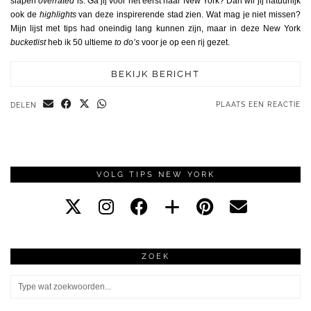
slapen
overrated
is. Ga jij voor het eerst naar New York? Dan wil jij natuurlijk
ook de
highlights
van deze inspirerende stad zien. Wat mag je niet missen?
Mijn lijst met tips had oneindig lang kunnen zijn, maar in deze New York
bucketlist
heb ik 50 ultieme
to do’s
voor je op een rij gezet.
BEKIJK BERICHT
PLAATS EEN REACTIE
DELEN
VOLG TIPS NEW YORK
ZOEK