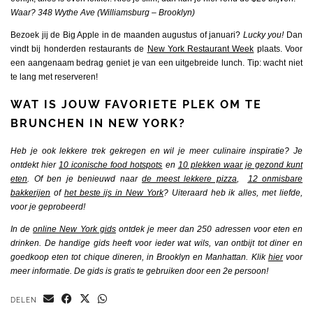
Waar? 348 Wythe Ave (Williamsburg – Brooklyn)
Bezoek jij de Big Apple in de maanden augustus of januari?
Lucky you!
Dan
vindt bij honderden restaurants de
New York Restaurant Week
plaats. Voor
een aangenaam bedrag geniet je van een uitgebreide lunch. Tip: wacht niet
te lang met reserveren!
WAT IS JOUW FAVORIETE PLEK OM TE
BRUNCHEN IN NEW YORK?
Heb je ook lekkere trek gekregen en wil je meer culinaire inspiratie? Je
ontdekt hier
10 iconische food hotspots
en
10 plekken waar je gezond kunt
eten
. Of ben je benieuwd naar
de meest lekkere pizza
,
12 onmisbare
bakkerijen
of
het beste ijs in New York
?
Uiteraard heb ik alles, met liefde,
voor je geprobeerd!
In de
online New York gids
ontdek je meer dan 250 adressen voor eten en
drinken. De handige gids heeft voor ieder wat wils, van ontbijt tot diner en
goedkoop eten tot chique dineren, in Brooklyn en Manhattan. Klik
hier
voor
meer informatie. De gids is gratis te gebruiken door een 2e persoon!
DELEN