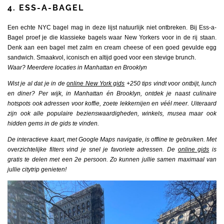
4. ESS-A-BAGEL
Een echte NYC bagel mag in deze lijst natuurlijk niet ontbreken. Bij Ess-a-
Bagel proef je die klassieke bagels waar New Yorkers voor in de rij staan.
Denk aan een bagel met zalm en cream cheese of een goed gevulde egg
sandwich. Smaakvol, iconisch en altijd goed voor een stevige brunch.
Waar? Meerdere locaties in Manhattan en Brooklyn
Wist je al dat je in de
online New York gids
+250 tips vindt voor ontbijt, lunch
en diner? Per wijk, in Manhattan én Brooklyn, ontdek je naast culinaire
hotspots ook adressen voor koffie, zoete lekkernijen en véél meer. Uiteraard
zijn ook alle populaire bezienswaardigheden, winkels, musea maar ook
hidden gems in de gids te vinden.
De
interactieve kaart
, met Google Maps navigatie, is offline te gebruiken. Met
overzichtelijke filters vind je snel je favoriete adressen. De
online gids
is
gratis te delen met een 2e persoon. Zo kunnen jullie samen maximaal van
jullie citytrip genieten!