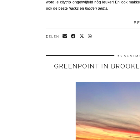
word je citytrip ongetwijfeld nóg leuker! En ook makke
ook de beste
hacks
en
hidden gems.
BE
DELEN
26 NOVEMB
GREENPOINT IN BROOKL