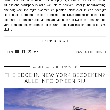
Staat Little Island in New York al op je lijst om te bezoeken? In dit
futuristische stadspark is altijd wel iets te beleven! Voor je beeldvorming:
oneindig veel kleurrijke bloemen en planten, picknicken in een heerlijke
sfeer, gratis optredens én een geheime tuin. Deze groene oase heeft het
allemaal – en dat in hartje Manhattan. Mocht je nog twijfelen, lees dan snel
verder en ontdek waarom je Little Island niet mag missen tijdens je NYC
citytrip.
BEKIJK BERICHT
PLAATS EEN REACTIE
DELEN
10 MEI 2024
NEW YORK
THE EDGE IN NEW YORK BEZOEKEN?
ALLE INFO OP EEN RIJ