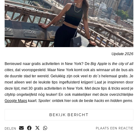
Update 2026
Benieuwd naar gratis activiteiten in New York? De
Big Apple
is
the city of all
cities
, dat vooropgesteld. Maar New York komt ook als winnaar uit de bus als
de duurste stad ter wereld. Gelukkig zijn ook veel
to do´s
helemaal gratis. Je
moet alleen wel de leukste tips ingefluisterd krijgen! Laat je inspireren door
deze lijst, met 30 gratis activiteiten in New York. Met deze tips & tricks word je
citytrip ongetwijfeld nóg leuker! En ook makkelijker met deze overzichtelijke
Google Maps
kaart.
Spoiler
: ontdek hier ook de beste
hacks
en
hidden gems.
BEKIJK BERICHT
PLAATS EEN REACTIE
DELEN