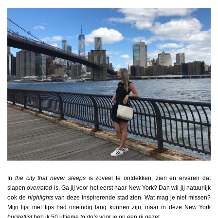
In
the city that never sleeps
is zoveel te ontdekken, zien en ervaren dat
slapen
overrated
is. Ga jij voor het eerst naar New York? Dan wil jij natuurlijk
ook de
highlights
van deze inspirerende stad zien. Wat mag je niet missen?
Mijn lijst met tips had oneindig lang kunnen zijn, maar in deze New York
bucketlist
heb ik 50 ultieme
to do’s
voor je op een rij gezet.