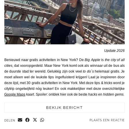
Update 2026
Benieuwd naar gratis activiteiten in New York? De
Big Apple
is
the city of all
cities
, dat vooropgesteld. Maar New York komt ook als winnaar uit de bus als
de duurste stad ter wereld. Gelukkig zijn ook veel
to do´s
helemaal gratis. Je
moet alleen wel de leukste tips ingefluisterd krijgen! Laat je inspireren door
deze lijst, met 30 gratis activiteiten in New York. Met deze tips & tricks word je
citytrip ongetwijfeld nóg leuker! En ook makkelijker met deze overzichtelijke
Google Maps
kaart.
Spoiler
: ontdek hier ook de beste
hacks
en
hidden gems.
BEKIJK BERICHT
PLAATS EEN REACTIE
DELEN