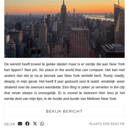
De wereld heeft zoveel te gekke steden maar is er eentje die aan New York
kan tippen? Nee joh.
N
o place in the world that can
compare.
Het kan niet
anders dan dat je na je bezoek aan New York verliefd bent.
Truely, madly,
deeply,
in mijn geval. Het heeft 8 jaar geduurd voor ik laatst -eindelijk- weer
stralend over de
avenues
wandelde. Eén ding is zeker: je vervelen in
the city
that never sleeps
is onmogelijk. Er is zoveel te beleven! Hier lees je het
eerste deel van mijn tips, in de
hustle and bustle
van Midtown New York.
BEKIJK BERICHT
PLAATS EEN REACTIE
DELEN