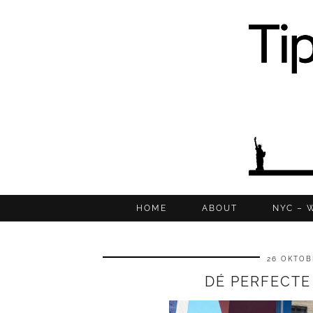
HOME
ABOUT
NYC – 
26 OKTOB
DÉ PERFECTE