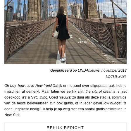
Gepubliceerd op
LINDAnieuws
, november 2018
Update 2024
Oh boy, how I love New York!
Dat ik er niet snel over uitgepraat raak, heb je
misschien al gemerkt. Maar laten we eerlijk zijn,
the city of dreams
is niet
goedkoop.
It’s a NYC thing
.
Goed nieuws: zo duur als deze stad is, sommige
van de beste belevenissen zijn ook gratis, of in ieder geval
low budge
t, te
doen. Inspiratie nodig? Ik help je op weg met een aantal gratis activiteiten in
New York.
BEKIJK BERICHT