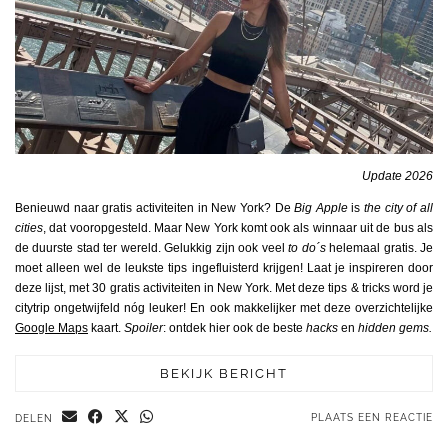
Update 2026
Benieuwd naar gratis activiteiten in New York? De
Big Apple
is
the city of all
cities
, dat vooropgesteld. Maar New York komt ook als winnaar uit de bus als
de duurste stad ter wereld. Gelukkig zijn ook veel
to do´s
helemaal gratis. Je
moet alleen wel de leukste tips ingefluisterd krijgen! Laat je inspireren door
deze lijst, met 30 gratis activiteiten in New York. Met deze tips & tricks word je
citytrip ongetwijfeld nóg leuker! En ook makkelijker met deze overzichtelijke
Google Maps
kaart.
Spoiler
: ontdek hier ook de beste
hacks
en
hidden gems.
BEKIJK BERICHT
PLAATS EEN REACTIE
DELEN