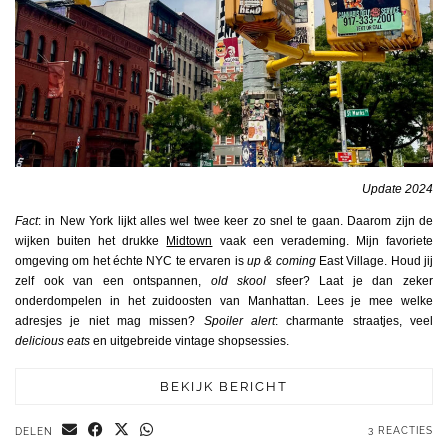
Update 2024
Fact
: in New York lijkt alles wel twee keer zo snel te gaan. Daarom zijn de
wijken buiten het drukke
Midtown
vaak een verademing. Mijn favoriete
omgeving om het échte NYC te ervaren is
up & coming
East Village. Houd jij
zelf ook van een ontspannen,
old skool
sfeer? Laat je dan zeker
onderdompelen in het zuidoosten van Manhattan. Lees je mee welke
adresjes je niet mag missen?
Spoiler alert
: charmante straatjes, veel
delicious eats
en uitgebreide vintage shopsessies.
BEKIJK BERICHT
3 REACTIES
DELEN