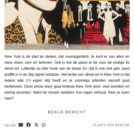
New York is de stad ter steden, dat vooropgesteld. Je kunt er van alles en
meer doen, zien en beleven. Ook is het dé
place to be
voor de nodige
fix
street art. Letterlijk op elke hoek van de straat. En dat is ook niet gek, want
graffiti is in de
Big Apple
ontstaan. Het leuke van street art in New York is dat
iedere wijk z’n eigen stijl heeft en je sommige artiesten vanzelf gaat
herkennen. Deze
photo diary
gaat kriskras New York door: veel beelden en
weinig woorden. Want de
murals
vertellen hun eigen verhaal. Reis je even
mee?
BEKIJK BERICHT
PLAATS EEN REACTIE
DELEN