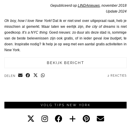
Gepubliceerd op
LINDAnieuws
, november 2018
Update 2024
Oh boy, how I love New York!
Dat ik er niet snel over uitgepraat raak, heb je
misschien al gemerkt. Maar laten we eerlijk zijn,
the city of dreams
is niet
goedkoop.
It’s a NYC thing
.
Goed nieuws: zo duur als deze stad is, sommige
van de beste belevenissen zijn ook gratis, of in ieder geval
low budge
t, te
doen. Inspiratie nodig? Ik help je op weg met een aantal gratis activiteiten in
New York.
BEKIJK BERICHT
2 REACTIES
DELEN
VOLG TIPS NEW YORK