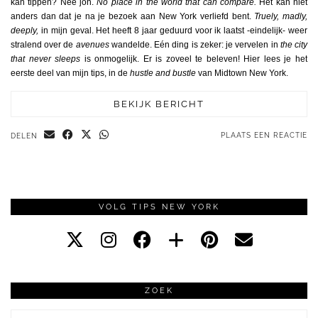
kan tippen? Nee joh.
N
o place in the world that can
compare.
Het kan niet
anders dan dat je na je bezoek aan New York verliefd bent.
Truely, madly,
deeply,
in mijn geval. Het heeft 8 jaar geduurd voor ik laatst -eindelijk- weer
stralend over de
avenues
wandelde. Eén ding is zeker: je vervelen in
the city
that never sleeps
is onmogelijk. Er is zoveel te beleven! Hier lees je het
eerste deel van mijn tips, in de
hustle and bustle
van Midtown New York.
BEKIJK BERICHT
PLAATS EEN REACTIE
DELEN
VOLG TIPS NEW YORK
ZOEK