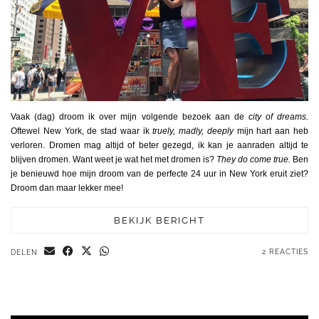
Vaak (dag) droom ik over mijn volgende bezoek aan de
city of dreams.
Oftewel New York, de stad waar ik
truely, madly, deeply
mijn hart aan heb
verloren. Dromen mag altijd of beter gezegd, ik kan je aanraden altijd te
blijven dromen. Want weet je wat het met dromen is?
They do come true.
Ben
je benieuwd hoe mijn droom van de perfecte 24 uur in New York eruit ziet?
Droom dan maar lekker mee!
BEKIJK BERICHT
2 REACTIES
DELEN