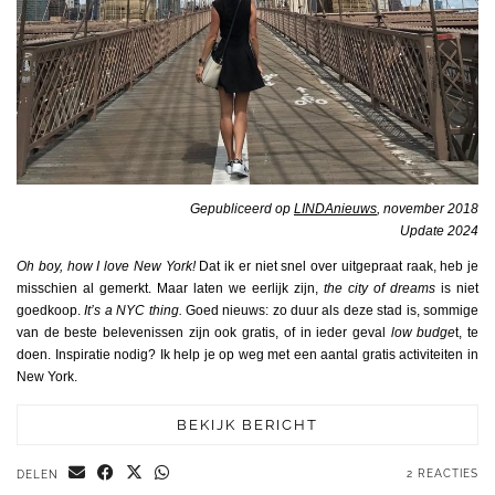
Gepubliceerd op
LINDAnieuws
, november 2018
Update 2024
Oh boy, how I love New York!
Dat ik er niet snel over uitgepraat raak, heb je
misschien al gemerkt. Maar laten we eerlijk zijn,
the city of dreams
is niet
goedkoop.
It’s a NYC thing
.
Goed nieuws: zo duur als deze stad is, sommige
van de beste belevenissen zijn ook gratis, of in ieder geval
low budge
t, te
doen. Inspiratie nodig? Ik help je op weg met een aantal gratis activiteiten in
New York.
BEKIJK BERICHT
2 REACTIES
DELEN