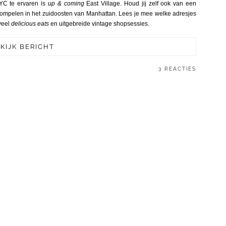
YC te ervaren is
up & coming
East Village. Houd jij zelf ook van een
dompelen in het zuidoosten van Manhattan. Lees je mee welke adresjes
 veel
delicious eats
en uitgebreide vintage shopsessies.
KIJK BERICHT
3 REACTIES