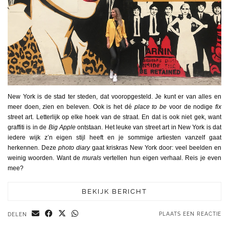
New York is de stad ter steden, dat vooropgesteld. Je kunt er van alles en
meer doen, zien en beleven. Ook is het dé
place to be
voor de nodige
fix
street art. Letterlijk op elke hoek van de straat. En dat is ook niet gek, want
graffiti is in de
Big Apple
ontstaan. Het leuke van street art in New York is dat
iedere wijk z’n eigen stijl heeft en je sommige artiesten vanzelf gaat
herkennen. Deze
photo diary
gaat kriskras New York door: veel beelden en
weinig woorden. Want de
murals
vertellen hun eigen verhaal. Reis je even
mee?
BEKIJK BERICHT
PLAATS EEN REACTIE
DELEN