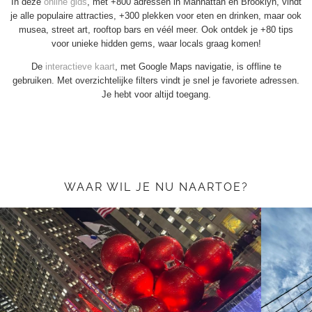
In deze
online gids
, met +800 adressen in Manhattan en Brooklyn, vindt
je alle populaire attracties, +300 plekken voor eten en drinken, maar ook
musea, street art, rooftop bars en véél meer. Ook ontdek je +80 tips
voor unieke hidden gems, waar locals graag komen!
De
interactieve kaart
, met Google Maps navigatie, is offline te
gebruiken. Met overzichtelijke filters vindt je snel je favoriete adressen.
Je hebt voor altijd toegang.
WAAR WIL JE NU NAARTOE?