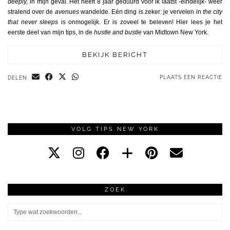
deeply,
in mijn geval. Het heeft 8 jaar geduurd voor ik laatst -eindelijk- weer
stralend over de
avenues
wandelde. Eén ding is zeker: je vervelen in
the city
that never sleeps
is onmogelijk. Er is zoveel te beleven! Hier lees je het
eerste deel van mijn tips, in de
hustle and bustle
van Midtown New York.
BEKIJK BERICHT
PLAATS EEN REACTIE
DELEN
VOLG TIPS NEW YORK
ZOEK