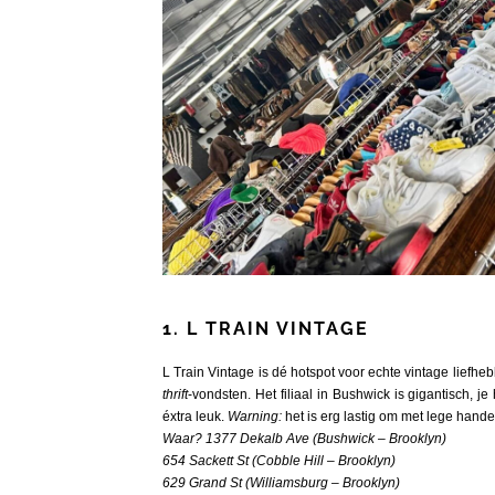
1. L TRAIN VINTAGE
L Train Vintage is dé hotspot voor echte vintage liefh
thrift
-vondsten. Het filiaal in Bushwick is gigantisch, 
éxtra leuk.
Warning
:
het is erg lastig om met lege hande
Waar? 1377 Dekalb Ave (Bushwick – Brooklyn)
654 Sackett St (Cobble Hill – Brooklyn)
629 Grand St (Williamsburg – Brooklyn)