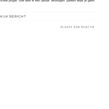
ncrete jungle.
Ook deel ik een aantal ‘verborgen’ parken waar je geen
KIJK BERICHT
PLAATS EEN REACTIE