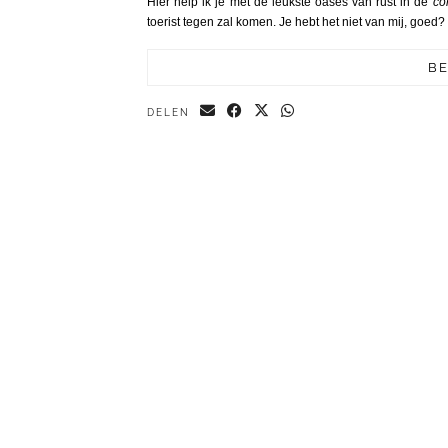
Hier help ik je met de leukste oases van rust in de
co
toerist tegen zal komen. Je hebt het niet van mij, goed?
BE
DELEN