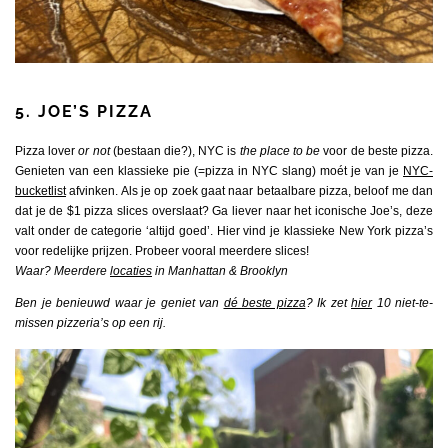
5. JOE’S PIZZA
Pizza lover
or not
(bestaan die?), NYC is
the
place to be
voor de beste pizza.
Genieten van een klassieke pie (=pizza in NYC slang) moét je van je
NYC-
bucketlist
afvinken. Als je op zoek gaat naar betaalbare pizza, beloof me dan
dat je de $1 pizza slices overslaat? Ga liever naar het iconische Joe’s, deze
valt onder de categorie ‘altijd goed’. Hier vind je klassieke New York pizza’s
voor redelijke prijzen. Probeer vooral meerdere slices!
Waar? Meerdere
locaties
in Manhattan & Brooklyn
Ben je benieuwd waar je geniet van
dé beste pizza
? Ik zet
hier
10 niet-te-
missen pizzeria’s op een rij.