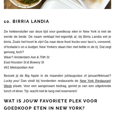
10. BIRRIA LANDIA
De hekkensluiter van deze lijst voor goedkoop eten in New York is niet de
eerste de beste. De naam verklapt het eigenlijk al, bij Birria Landia eet je
birria. Zoals het hoort te zijn! Ga naar deze food trucks voor taco’s, consomé,
of tostada’s
on a budget
. New Yorkers staan hier met liefde in de rij. Dat zegt
genoeg, toch?
Waar? Amsterdam Ave & 70th St
East Houston St & Bowery St
491 Metropolitan Ave
Bezoek jij de Big Apple in de maanden juli/augustus of januari/februari?
Lucky you!
Dan vindt bij honderden restaurants de
New York Restaurant
Week
plaats. Voor een aangenaam bedrag, geniet je van een uitgebreide
lunch of diner. Tip: wacht niet te lang met reserveren!
WAT IS JOUW FAVORIETE PLEK VOOR
GOEDKOOP ETEN IN NEW YORK?