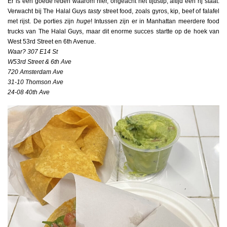
Er is een goede reden waarom hier, ongeacht het tijdstip, altijd een rij staat.
Verwacht bij The Halal Guys
tasty
street food, zoals gyros, kip, beef of falafel
met rijst. De porties zijn
huge
! Intussen zijn er in Manhattan meerdere food
trucks van The Halal Guys, maar dit enorme succes startte op de hoek van
West 53rd Street en 6th Avenue.
Waar? 307 E14 St
W53rd Street & 6th Ave
720 Amsterdam Ave
31-10 Thomson Ave
24-08 40th Ave