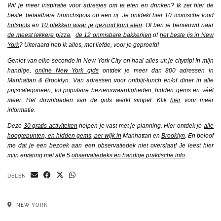
Wil je meer inspiratie voor adresjes om te eten en drinken? Ik zet hier de
beste,
betaalbare brunchspots
op een rij. Je ontdekt hier
10 iconische food
hotspots
en
10 plekken waar je gezond kunt eten
. Of ben je benieuwd naar
de meest lekkere pizza
,
de 12 onmisbare bakkerijen
of
het beste ijs in New
York
?
Uiteraard heb ik alles, met liefde, voor je geproefd!
Geniet van elke seconde in New York City en haal alles uit je citytrip! In mijn
handige,
online New York gids
ontdek je meer dan 800 adressen in
Manhattan & Brooklyn. Van adressen voor ontbijt-lunch en/of diner in alle
prijscategorieën, tot populaire bezienswaardigheden, hidden gems en véél
meer. Het downloaden van de gids werkt simpel. Klik
hier
voor meer
informatie.
Deze
30 gratis activiteiten
helpen je vast met je planning. Hier ontdek je
alle
hoogtepunten, en hidden gems, per wijk in
Manhattan
en
Brooklyn
. En beloof
me dat je een bezoek aan een observatiedek niet overslaat! Je leest hier
mijn ervaring met alle 5
observatiedeks en handige praktische info
.
DELEN
NEW YORK