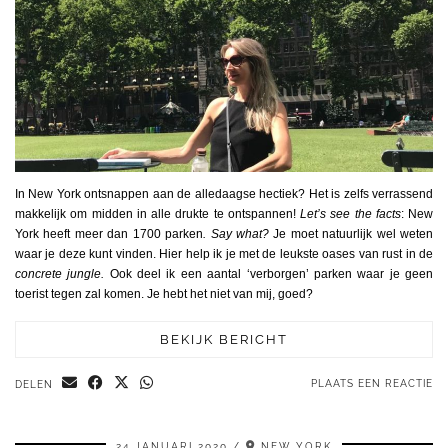
In New York ontsnappen aan de alledaagse hectiek? Het is zelfs verrassend
makkelijk om midden in alle drukte te ontspannen!
Let’s see the facts
: New
York heeft meer dan 1700 parken
.
Say what?
Je moet natuurlijk wel weten
waar je deze kunt vinden. Hier help ik je met de leukste oases van rust in de
concrete jungle.
Ook deel ik een aantal ‘verborgen’ parken waar je geen
toerist tegen zal komen. Je hebt het niet van mij, goed?
BEKIJK BERICHT
PLAATS EEN REACTIE
DELEN
24 JANUARI 2020
NEW YORK