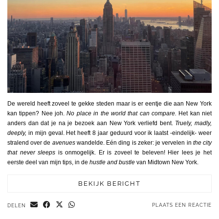
De wereld heeft zoveel te gekke steden maar is er eentje die aan New York
kan tippen? Nee joh.
N
o place in the world that can
compare.
Het kan niet
anders dan dat je na je bezoek aan New York verliefd bent.
Truely, madly,
deeply,
in mijn geval. Het heeft 8 jaar geduurd voor ik laatst -eindelijk- weer
stralend over de
avenues
wandelde. Eén ding is zeker: je vervelen in
the city
that never sleeps
is onmogelijk. Er is zoveel te beleven! Hier lees je het
eerste deel van mijn tips, in de
hustle and bustle
van Midtown New York.
BEKIJK BERICHT
PLAATS EEN REACTIE
DELEN