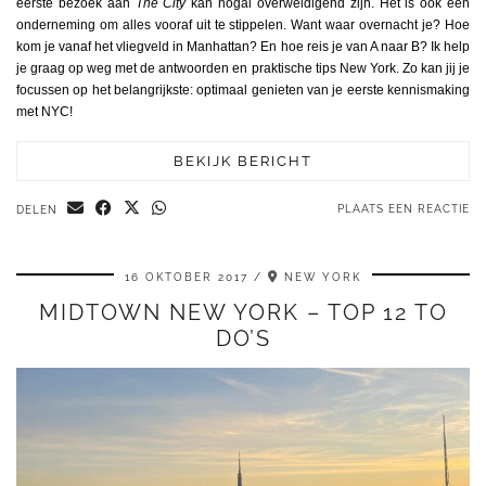
eerste bezoek aan
The City
kan nogal overweldigend zijn. Het is ook een
onderneming om alles vooraf uit te stippelen. Want waar overnacht je? Hoe
kom je vanaf het vliegveld in Manhattan? En hoe reis je van A naar B? Ik help
je graag op weg met de antwoorden en praktische tips New York. Zo kan jij je
focussen op het belangrijkste: optimaal genieten van je eerste kennismaking
met NYC!
BEKIJK BERICHT
PLAATS EEN REACTIE
DELEN
16 OKTOBER 2017
NEW YORK
MIDTOWN NEW YORK – TOP 12 TO
DO’S